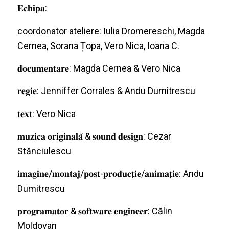
𝐄𝐜𝐡𝐢𝐩𝐚:
coordonator ateliere: Iulia Dromereschi, Magda
Cernea, Sorana Țopa, Vero Nica, Ioana C.
𝐝𝐨𝐜𝐮𝐦𝐞𝐧𝐭𝐚𝐫𝐞: Magda Cernea & Vero Nica
𝐫𝐞𝐠𝐢𝐞: Jenniffer Corrales & Andu Dumitrescu
𝐭𝐞𝐱𝐭: Vero Nica
𝐦𝐮𝐳𝐢𝐜𝐚 𝐨𝐫𝐢𝐠𝐢𝐧𝐚𝐥𝐚̆ & 𝐬𝐨𝐮𝐧𝐝 𝐝𝐞𝐬𝐢𝐠𝐧: Cezar
Stănciulescu
𝐢𝐦𝐚𝐠𝐢𝐧𝐞/𝐦𝐨𝐧𝐭𝐚𝐣/𝐩𝐨𝐬𝐭-𝐩𝐫𝐨𝐝𝐮𝐜𝐭̦𝐢𝐞
/𝐚𝐧𝐢𝐦𝐚𝐭̦𝐢𝐞: Andu
Dumitrescu
𝐩𝐫𝐨𝐠𝐫𝐚𝐦𝐚𝐭𝐨𝐫 & 𝐬𝐨𝐟𝐭𝐰𝐚𝐫𝐞 𝐞𝐧𝐠𝐢𝐧𝐞𝐞
𝐫: Călin
Moldovan