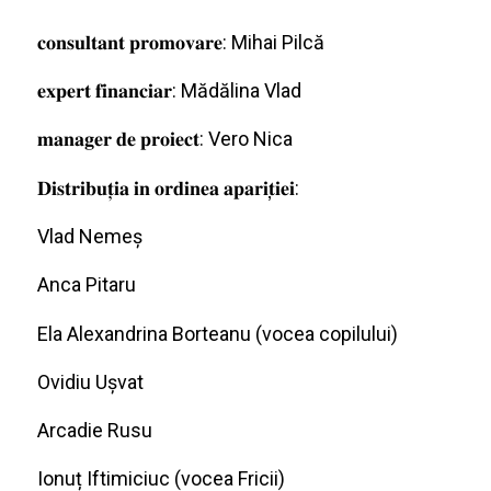
𝐜𝐨𝐧𝐬𝐮𝐥𝐭𝐚𝐧𝐭 𝐩𝐫𝐨𝐦𝐨𝐯𝐚𝐫𝐞: Mihai Pilcă
𝐞𝐱𝐩𝐞𝐫𝐭 𝐟𝐢𝐧𝐚𝐧𝐜𝐢𝐚𝐫: Mădălina Vlad
𝐦𝐚𝐧𝐚𝐠𝐞𝐫 𝐝𝐞 𝐩𝐫𝐨𝐢𝐞𝐜𝐭: Vero Nica
𝐃𝐢𝐬𝐭𝐫𝐢𝐛𝐮𝐭̦𝐢𝐚 𝐢𝐧 𝐨𝐫𝐝𝐢𝐧𝐞𝐚 𝐚𝐩𝐚𝐫𝐢𝐭
̦𝐢𝐞𝐢:
Vlad Nemeș
Anca Pitaru
Ela Alexandrina Borteanu (vocea copilului)
Ovidiu Ușvat
Arcadie Rusu
Ionuț Iftimiciuc (vocea Fricii)