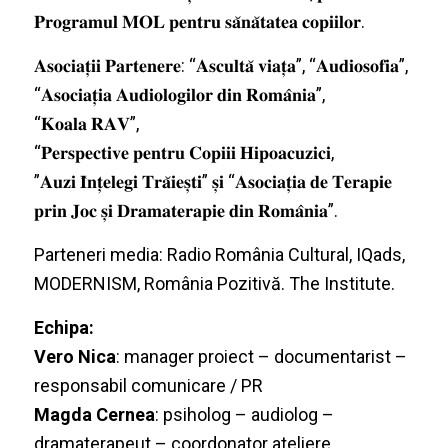
𝐏𝐫𝐨𝐠𝐫𝐚𝐦𝐮𝐥 𝐌𝐎𝐋 𝐩𝐞𝐧𝐭𝐫𝐮 𝐬𝐚̆𝐧𝐚̆𝐭𝐚𝐭𝐞𝐚 𝐜𝐨𝐩𝐢𝐢𝐥𝐨𝐫
.
𝐀𝐬𝐨𝐜𝐢𝐚𝐭̦𝐢𝐢 𝐏𝐚𝐫𝐭𝐞𝐧𝐞𝐫𝐞
: “
𝐀𝐬𝐜𝐮𝐥𝐭𝐚̆ 𝐯𝐢𝐚𝐭̦𝐚
”, “
𝐀𝐮𝐝𝐢𝐨𝐬𝐨𝐟𝐢𝐚
”,
“
𝐀𝐬𝐨𝐜𝐢𝐚𝐭̦𝐢𝐚 𝐀𝐮𝐝𝐢𝐨𝐥𝐨𝐠𝐢𝐥𝐨𝐫 𝐝𝐢𝐧 𝐑𝐨𝐦𝐚̂𝐧𝐢𝐚
”,
“
𝐊𝐨𝐚𝐥𝐚 𝐑𝐀𝐕
”,
“
𝐏𝐞𝐫𝐬𝐩𝐞𝐜𝐭𝐢𝐯𝐞 𝐩𝐞𝐧𝐭𝐫𝐮 𝐂𝐨𝐩𝐢𝐢𝐢 𝐇𝐢𝐩𝐨𝐚𝐜𝐮𝐳𝐢𝐜𝐢
,
”
𝐀𝐮𝐳𝐢 𝐈̂𝐧𝐭̦𝐞𝐥𝐞𝐠𝐢 𝐓𝐫𝐚̆𝐢𝐞𝐬̦𝐭𝐢
”
𝐬̦𝐢
“
𝐀𝐬𝐨𝐜𝐢𝐚𝐭̦𝐢𝐚 𝐝𝐞 𝐓𝐞𝐫𝐚𝐩𝐢𝐞
𝐩𝐫𝐢𝐧 𝐉𝐨𝐜 𝐬̦𝐢 𝐃𝐫𝐚𝐦𝐚𝐭𝐞𝐫𝐚𝐩𝐢𝐞 𝐝𝐢𝐧 𝐑𝐨𝐦𝐚̂𝐧𝐢𝐚
”.
Parteneri media: Radio România Cultural, IQads,
MODERNISM, România Pozitivă. The Institute.
Echipa:
Vero Nica
: manager proiect – documentarist –
responsabil comunicare / PR
Magda Cernea
: psiholog – audiolog –
dramaterapeut – coordonator ateliere