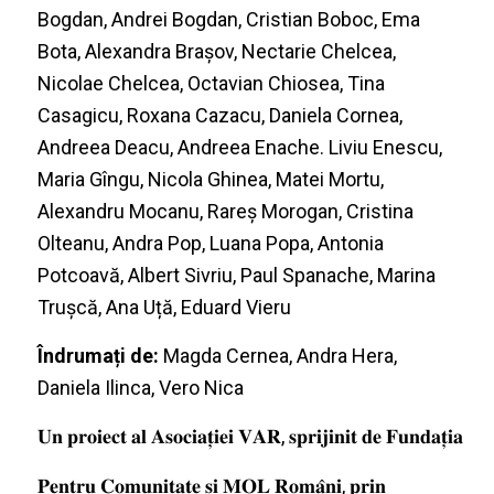
Bogdan, Andrei Bogdan, Cristian Boboc, Ema
Bota, Alexandra Brașov, Nectarie Chelcea,
Nicolae Chelcea, Octavian Chiosea, Tina
Casagicu, Roxana Cazacu, Daniela Cornea,
Andreea Deacu, Andreea Enache. Liviu Enescu,
Maria Gîngu, Nicola Ghinea, Matei Mortu,
Alexandru Mocanu, Rareș Morogan, Cristina
Olteanu, Andra Pop, Luana Popa, Antonia
Potcoavă, Albert Sivriu, Paul Spanache, Marina
Trușcă, Ana Uță, Eduard Vieru
Îndrumați de:
Magda Cernea, Andra Hera,
Daniela Ilinca, Vero Nica
𝐔𝐧 𝐩𝐫𝐨𝐢𝐞𝐜𝐭 𝐚𝐥 𝐀𝐬𝐨𝐜𝐢𝐚𝐭̦𝐢𝐞𝐢 𝐕𝐀𝐑
,
𝐬𝐩𝐫𝐢𝐣𝐢𝐧𝐢𝐭 𝐝𝐞 𝐅𝐮𝐧𝐝𝐚𝐭̦𝐢𝐚
𝐏𝐞𝐧𝐭𝐫𝐮 𝐂𝐨𝐦𝐮𝐧𝐢𝐭𝐚𝐭𝐞 𝐬̦𝐢 𝐌𝐎𝐋 𝐑𝐨𝐦𝐚̂𝐧𝐢, 𝐩𝐫𝐢𝐧