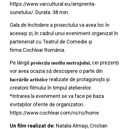
https://www.varcultural.eu/
amprenta-
sunetului/
. Durata: 38 min.
Gala de închidere a proiectului va avea loc în
aceeași zi, în cadrul unui eveniment organizat în
parteneriat cu Teatrul de Comedie și
firma Cochlear România.
Pe lângă 𝐩𝐫𝐨𝐢𝐞𝐜𝐭̦𝐢𝐚 𝐦𝐞𝐝𝐢𝐮 𝐦𝐞𝐭𝐫𝐚𝐣𝐮𝐥𝐮𝐢, cei prezenți
vor avea ocazia să descopere o parte din
𝐥𝐮𝐜𝐫𝐚̆𝐫𝐢𝐥𝐞 𝐚𝐫𝐭𝐢𝐬𝐭𝐢𝐜𝐞 realizate de protagoniștii și
creatorii filmului în timpul atelierelor.
*Intrarea la eveniment se va face pe baza
invitațiilor oferite de organizatori.
https://www.cochlear.com/ro/ro/home
Un film realizat de:
Natalia Almași, Cristian